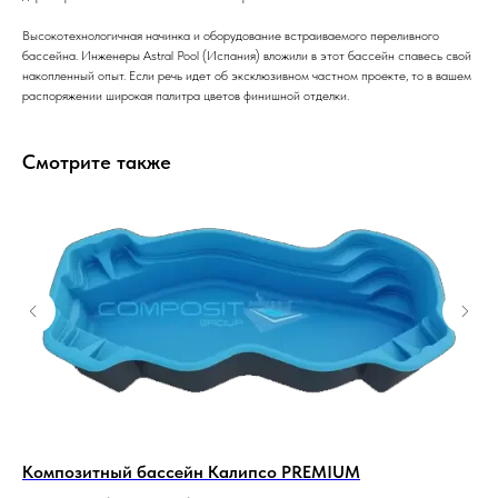
Высокотехнологичная начинка и оборудование встраиваемого переливного
бассейна. Инженеры Astral Pool (Испания) вложили в этот бассейн спавесь свой
накопленный опыт. Если речь идет об эксклюзивном частном проекте, то в вашем
распоряжении широкая палитра цветов финишной отделки.
Смотрите также
Композитный бассейн Калипсо PREMIUM
Ко