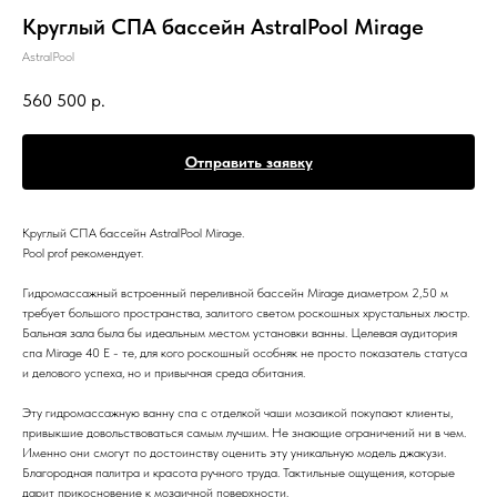
Круглый СПА бассейн AstralPool Mirage
AstralPool
560 500
р.
Отправить заявку
Круглый СПА бассейн AstralPool Mirage.
Pool prof рекомендует.
Гидромассажный встроенный переливной бассейн Mirage диаметром 2,50 м
требует большого пространства, залитого светом роскошных хрустальных люстр.
Бальная зала была бы идеальным местом установки ванны. Целевая аудитория
спа Mirage 40 E - те, для кого роскошный особняк не просто показатель статуса
и делового успеха, но и привычная среда обитания.
Эту гидромассажную ванну спа с отделкой чаши мозаикой покупают клиенты,
привыкшие довольствоваться самым лучшим. Не знающие ограничений ни в чем.
Именно они смогут по достоинству оценить эту уникальную модель джакузи.
Благородная палитра и красота ручного труда. Тактильные ощущения, которые
дарит прикосновение к мозаичной поверхности.