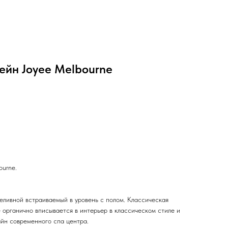
ейн Joyee Melbourne
ourne.
еливной встраиваемый в уровень с полом. Классическая
 органично вписывается в интерьер в классическом стиле и
йн современного спа центра.