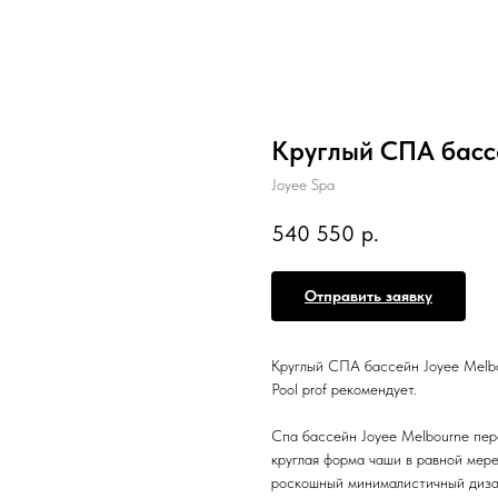
Круглый СПА басс
Joyee Spa
540 550
р.
Отправить заявку
Круглый СПА бассейн Joyee Melb
Pool prof рекомендует.
Спа бассейн Joyee Melbourne пер
круглая форма чаши в равной мере
роскошный минималистичный диза