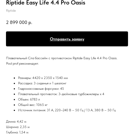
Riptide Easy Life 4.4 Pro Oasis
Riptide
2 899 000
р.
Отправить заявку
Плавательный Спа бассейн с противотоком Riptide Easy Life 4.4 Pro Oasis.
Pool prof рекомендует.
Размеры: 4420 х 2350 х 1540 мм
Рассадка: 3 сиденья и 1 шезлонг
Гидромассажные форсунки: 45
Плавательный противоток: 3-дюймовые турбожиклеры x 4
Объем: 6783 л
Общий вес: 1065 кг
Источник питания: 31 А, 220–240 В – 50 Гц / 13 А, 380 В – 50 Гц
Длина: 4,42 м
Ширина: 2,35 м
Глубина: 1,54 м