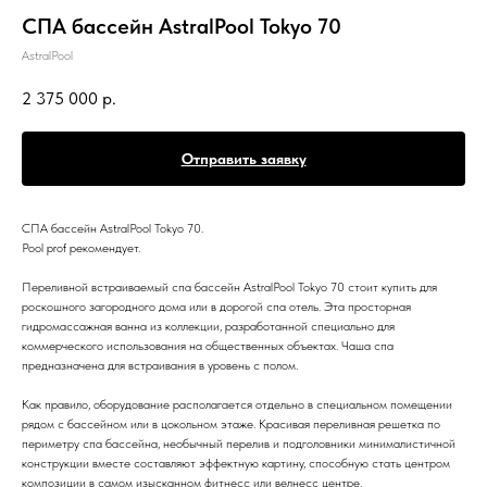
СПА бассейн AstralPool Tokyo 70
AstralPool
2 375 000
р.
Отправить заявку
СПА бассейн AstralPool Tokyo 70.
Pool prof рекомендует.
Переливной встраиваемый спа бассейн AstralPool Tokyo 70 стоит купить для
роскошного загородного дома или в дорогой спа отель. Эта просторная
гидромассажная ванна из коллекции, разработанной специально для
коммерческого использования на общественных объектах. Чаша спа
предназначена для встраивания в уровень с полом.
Как правило, оборудование располагается отдельно в специальном помещении
рядом с бассейном или в цокольном этаже. Красивая переливная решетка по
периметру спа бассейна, необычный перелив и подголовники минималистичной
конструкции вместе составляют эффектную картину, способную стать центром
композиции в самом изысканном фитнесс или велнесс центре.