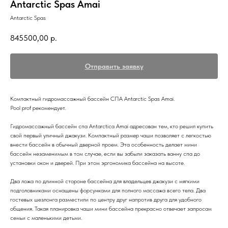
Antarctic Spas Amai
Antarctic Spas
845500,00
р.
Отправить заявку
Компактный гидромассажный бассейн СПА Antarctic Spas Amai.
Pool prof рекомендует.
Гидромассажный бассейн спа Antarctica Amai адресован тем, кто решил купить
свой первый уличный джакузи. Компактный размер чаши позволяет с легкостью
внести бассейн в обычный дверной проем. Эта особенность делает мини
бассейн незаменимым в том случае, если вы забыли заказать ванну спа до
установки окон и дверей. При этом эргономика бассейна на высоте.
Два ложа по длинной стороне бассейна для владельцев джакузи с мягкими
подголовниками оснащены форсунками для полного массажа всего тела. Два
гостевых шезлонга разместили по центру друг напротив друга для удобного
общения. Такая планировка чаши мини бассейна прекрасно отвечает запросам
семьи с маленькими детьми.