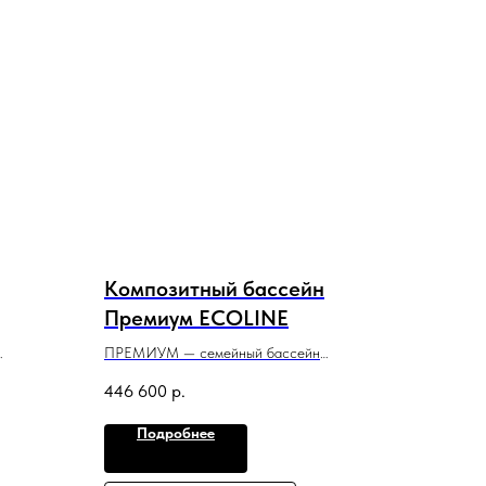
Композитный бассейн
Премиум ECOLINE
ПРЕМИУМ — семейный бассейн
идеально
с лаконичным дизайном, который идеально
446 600
р.
подойдет для небольшого участка
и помещения.
Подробнее
5,03 м x 2,5 м x 1,3 м