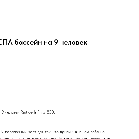
СПА бассейн на 9 человек
человек Riptide Infinity 830.
9 посадочных мест для тех, кто привык ни в чем себе не
о места для всех ваших друзей. Каждый шезлонг имеет свое