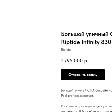
Большой уличный 
Riptide Infinity 830
Riptide
1 795 000
р.
Отправить заявку
Большой уличный СПА бассейн на 9 
Pool prof рекомендует.
Роскошная просторная джакузи на 
отказывать. В бассейне достаточн