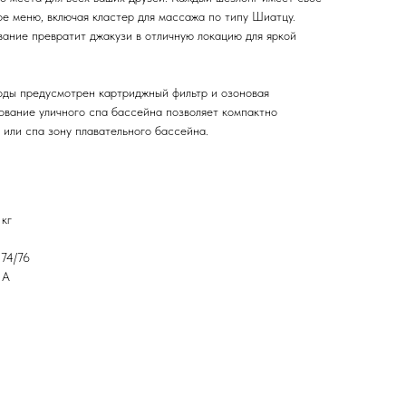
е меню, включая кластер для массажа по типу Шиатцу.
вание превратит джакузи в отличную локацию для яркой
оды предусмотрен картриджный фильтр и озоновая
ование уличного спа бассейна позволяет компактно
 или спа зону плавательного бассейна.
 кг
 74/76
 А