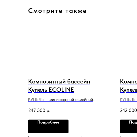
Смотрите также
Композитный бассейн
Компо
Купель ECOLINE
Купел
КУПЕЛЬ — миниатюрный семейный
КУПЕЛЬ 
бассейн для контрастных окунаний после
треуголь
247 500
р.
242 000
парной или сауны.
в свобод
2,3 м x 2,1 м x 1,5 м
1,9 м x 1,
Подробнее
Под