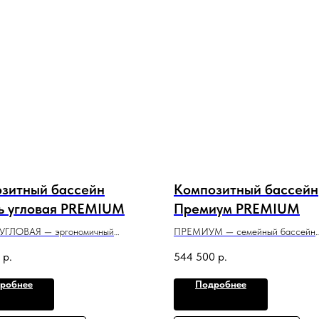
зитный бассейн
Композитный бассейн
ь угловая PREMIUM
Премиум PREMIUM
УГЛОВАЯ — эргономичный
ПРЕМИУМ — семейный бассейн
ный мини-бассейн для установки
с лаконичным дизайном, который 
р.
544 500
р.
ном углу банного комплекса.
подойдет для небольшого участка
9 м x 1,5 м
и помещения.
робнее
Подробнее
5,03 м x 2,5 м x 1,3 м