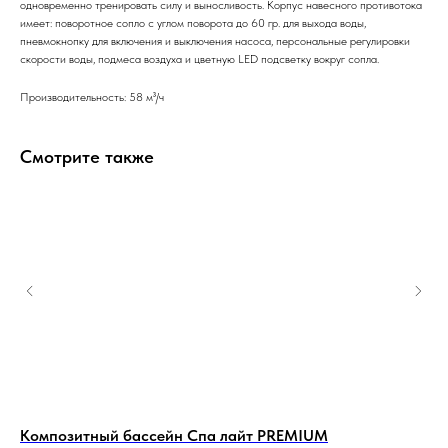
одновременно тренировать силу и выносливость. Корпус навесного противотока
имеет: поворотное сопло с углом поворота до 60 гр. для выхода воды,
пневмокнопку для включения и выключения насоса, персональные регулировки
скорости воды, подмеса воздуха и цветную LED подсветку вокруг сопла.
Производительность: 58 м³/ч
Смотрите также
Композитный бассейн Спа лайт PREMIUM
Ко