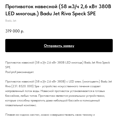
Противоток навесной (58 м3/ч 2,6 кВт 380B
LED многоцв.) Badu Jet Riva Speck SPE
Badu Jet
319 000
р.
Отправить заявку
Противоток навесной (58 м3/ч 2,6 кВт 380B LED многоцв.) Badu Jet Riva Speck
SPE.
Pool prof рекомендует.
Противоток навесной (58 м3/ч 2,6 кВт 380B) с LED элем. (многоцветн.) Badu Jet
Riva (231. 8520. 000) Spe - устройство искусственного течения создает
направленный поток воды. Навесной противоток устанавливается в готовых
бассейнах, любых типов. Противотоки являются уникальными устройствами,
которые способны превратить даже небольшой бассейн в полноценный
плавательный комплекс.
Плавая на «одном месте», можно совершенствовать свою технику и