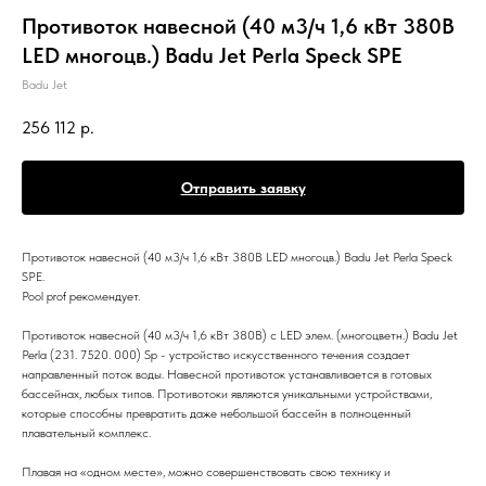
Противоток навесной (40 м3/ч 1,6 кВт 380B
LED многоцв.) Badu Jet Perla Speck SPE
Badu Jet
256 112
р.
Отправить заявку
Противоток навесной (40 м3/ч 1,6 кВт 380B LED многоцв.) Badu Jet Perla Speck
SPE.
Pool prof рекомендует.
Противоток навесной (40 м3/ч 1,6 кВт 380B) с LED элем. (многоцветн.) Badu Jet
Perla (231. 7520. 000) Sp - устройство искусственного течения создает
направленный поток воды. Навесной противоток устанавливается в готовых
бассейнах, любых типов. Противотоки являются уникальными устройствами,
которые способны превратить даже небольшой бассейн в полноценный
плавательный комплекс.
Плавая на «одном месте», можно совершенствовать свою технику и