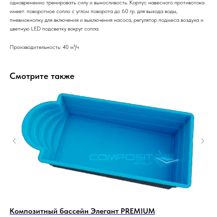
одновременно тренировать силу и выносливость. Корпус навесного противотока
имеет: поворотное сопло с углом поворота до 60 гр. для выхода воды,
пневмокнопку для включения и выключения насоса, регулятор подмеса воздуха и
цветную LED подсветку вокруг сопла.
Производительность: 40 м³/ч
Смотрите также
Композитный бассейн Элегант PREMIUM
Ко