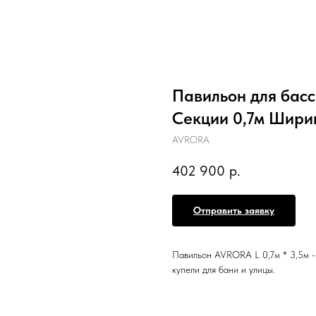
Павильон для бас
Секции 0,7м Шири
AVRORA
402 900
р.
Отправить заявку
Павильон AVRORA L 0,7м * 3,5м
купели для бани и улицы.