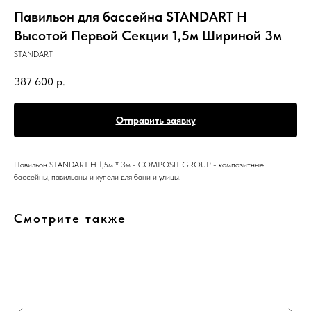
Павильон для бассейна STANDART H
Высотой Первой Секции 1,5м Шириной 3м
STANDART
387 600
р.
Отправить заявку
Павильон STANDART H 1,5м * 3м - COMPOSIT GROUP - композитные
бассейны, павильоны и купели для бани и улицы.
Смотрите также