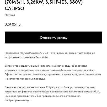
(70M3/H, 3,26KW, 3,5HP-IE3, 380V)
CALIPSO
Hayward
329 851
р.
Отправить заявку
Противоток Hayward Calipso JC 70.B - это идеальный вариант для создания
искусственного течения в бассейне.
Устройство создает мощный направленный поток воды, обеспечивая
возможность непрерывного плавания даже в небольших по длине бассейнах.
Эффект интенсивного течения воды применяется также в оздоровительных целях
и в качестве массажных процедур.
В комплект входит лицевая панель Calipso, насос, блок управления, комплект
качественных фитингов европейского производителя. Комплектация может быть
изменена производителем без предварительного согласования.
Pool prof рекомендует.