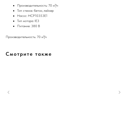
Производительность: 70 м³/ч
Тип стенок: бетон, лайнер
Насос: HCP10353E1
Тип мотора: IE3
Питание: 380 В
Производительность: 70 м³/ч
Смотрите также