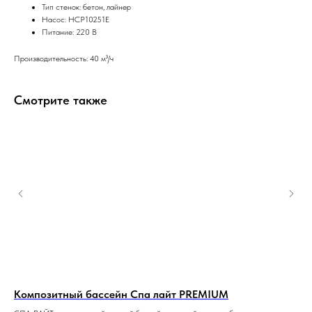
Тип стенок: бетон, лайнер
Насос: HCP10251E
Питание: 220 В
Производительность: 40 м³/ч
Смотрите также
Композитный бассейн Спа лайт PREMIUM
Ко