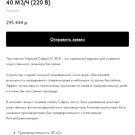
40 М3/Ч (220 В)
Hayward
295 444
р.
Отправить заявку
Противоток Hayward Calipso JC 40.B - это идеальный вариант для создания
искусственного течения в бассейне.
Устройство создает мощный направленный поток воды, обеспечивая
возможность непрерывного плавания даже в небольших по длине бассейнах.
Эффект интенсивного течения воды применяется также в оздоровительных целях
и в качестве массажных процедур.
В комплект входит лицевая панель Calipso, насос, блок управления, комплект
качественных фитингов европейского производителя. Комплектация может быть
изменена производителем без предварительного согласования.
Pool prof рекомендует.
Производительность: 40 м³/ч