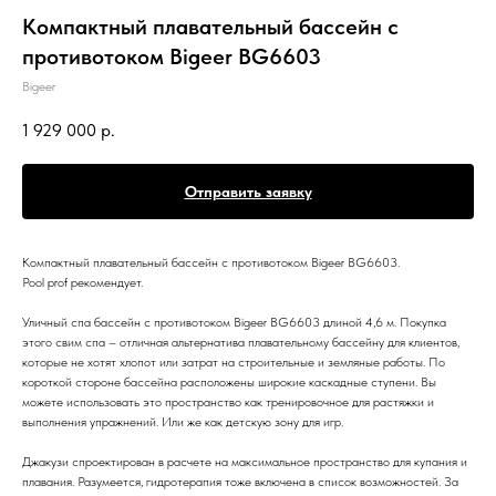
Компактный плавательный бассейн с
противотоком Bigeer BG6603
Bigeer
1 929 000
р.
Отправить заявку
Компактный плавательный бассейн с противотоком Bigeer BG6603.
Pool prof рекомендует.
Уличный спа бассейн с противотоком Bigeer BG6603 длиной 4,6 м. Покупка
этого свим спа – отличная альтернатива плавательному бассейну для клиентов,
которые не хотят хлопот или затрат на строительные и земляные работы. По
короткой стороне бассейна расположены широкие каскадные ступени. Вы
можете использовать это пространство как тренировочное для растяжки и
выполнения упражнений. Или же как детскую зону для игр.
Джакузи спроектирован в расчете на максимальное пространство для купания и
плавания. Разумеется, гидротерапия тоже включена в список возможностей. За