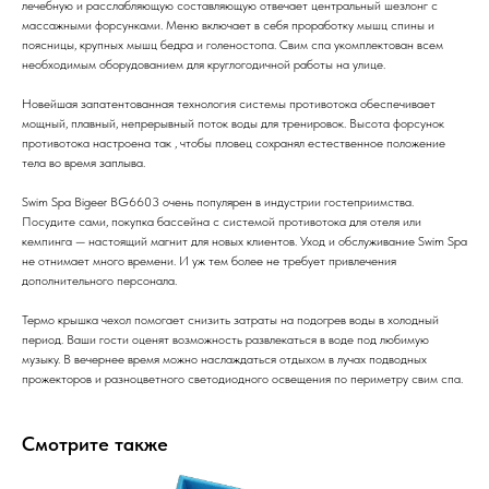
лечебную и расслабляющую составляющую отвечает центральный шезлонг с
массажными форсунками. Меню включает в себя проработку мышц спины и
поясницы, крупных мышц бедра и голеностопа. Свим спа укомплектован всем
необходимым оборудованием для круглогодичной работы на улице.
Новейшая запатентованная технология системы противотока обеспечивает
мощный, плавный, непрерывный поток воды для тренировок. Высота форсунок
противотока настроена так , чтобы пловец сохранял естественное положение
тела во время заплыва.
Swim Spa Bigeer BG6603 очень популярен в индустрии гостеприимства.
Посудите сами, покупка бассейна с системой противотока для отеля или
кемпинга — настоящий магнит для новых клиентов. Уход и обслуживание Swim Spa
не отнимает много времени. И уж тем более не требует привлечения
дополнительного персонала.
Термо крышка чехол помогает снизить затраты на подогрев воды в холодный
период. Ваши гости оценят возможность развлекаться в воде под любимую
музыку. В вечернее время можно наслаждаться отдыхом в лучах подводных
прожекторов и разноцветного светодиодного освещения по периметру свим спа.
Смотрите также