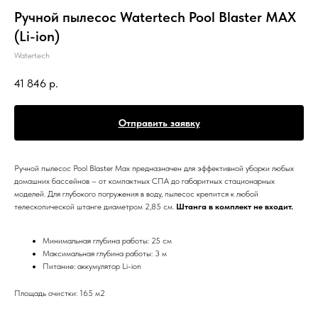
Ручной пылесос Watertech Pool Blaster MAX
(Li-ion)
Watertech
41 846
р.
Отправить заявку
Ручной пылесос Pool Blaster Max предназначен для эффективной уборки любых
домашних бассейнов – от компактных СПА до габаритных стационарных
моделей. Для глубокого погружения в воду, пылесос крепится к любой
телескопической штанге диаметром 2,85 см.
Штанга в комплект не входит.
Минимальная глубина работы: 25 см
Максимальная глубина работы: 3 м
Питание: аккумулятор Li-ion
Площадь очистки: 165 м2