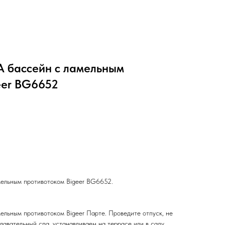
 бассейн с ламельным
eer BG6652
ельным противотоком Bigeer BG6652.
льным противотоком Bigeer Парте. Проведите отпуск, не
лавательный спа, устанавливаем на террасе или в саду,