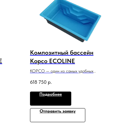
Композитный бассейн
E
Корсо ECOLINE
КОРСО — один из самых удобных
бассейнов для небольших дачных участков,
618 750
р.
ой
банных и спа-комплексов.
5 м x 3 м x 1,5 м
Подробнее
Отправить заявку