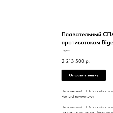
Плавательный СПА
противотоком Big
Bigeer
2 213 500
р.
Отправить заявку
Плавательный СПА бассейн с лам
Pool prof рекомендует.
Плавательный СПА бассейн с ламе
покидая своего двора! Покупаем п