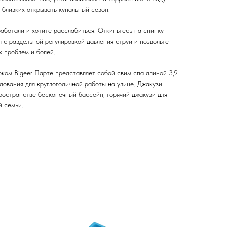
 близких открывать купальный сезон.
аботали и хотите расслабиться. Откиньтесь на спинку
л с раздельной регулировкой давления струи и позвольте
х проблем и болей.
ком Bigeer Парте представляет собой свим спа длиной 3,9
дования для круглогодичной работы на улице. Джакузи
ространстве бесконечный бассейн, горячий джакузи для
й семьи.