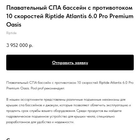
Плавательный СПА бассейн с противотоком
10 скоростей Riptide Atlantis 6.0 Pro Premium
Oasis
Riptide
3 952 000
р.
Отправить заявку
Плавательный СПА бассейн с противотоком 10 скоростей Riptide Atlantis 6.0 Pro
Premium Oasis. Pool prof рекомендует.
В нашем ассортименте представлены различные подъемные механизмы для
крышек спа бассейнов и джакузи, которые позволяют облегчить эксплуатацию и
продлить срок службы вашего оборудования. Среди продуктов вы найдете
гидравлическое подъемное устройство для крышки чехла, специально
разработанное для удобства и надежности.