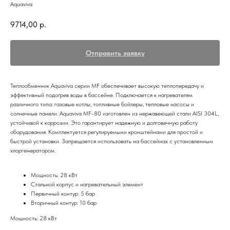
Aquaviva
9714,00
р.
Отправить заявку
Теплообменник Aquaviva серии MF обеспечивает высокую теплопередачу и
эффективный подогрев воды в бассейне. Подключается к нагревателям
различного типа: газовые котлы, топливные бойлеры, тепловые насосы и
солнечные панели. Aquaviva MF-80 изготовлен из нержавеющей стали AISI 304L,
устойчивой к коррозии. Это гарантирует надежную и долговечную работу
оборудования. Комплектуется регулируемыми кронштейнами для простой и
быстрой установки. Запрещается использовать на бассейнах с установленным
хлоргенератором.
Мощность: 28 кВт
Стальной корпус и нагревательный элемент
Первичный контур: 5 бар
Вторичный контур: 10 бар
Мощность: 28 кВт