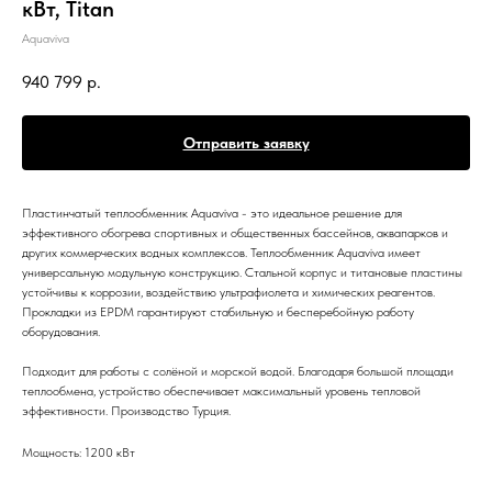
кВт, Titan
Aquaviva
940 799
р.
Отправить заявку
Пластинчатый теплообменник Aquaviva - это идеальное решение для
эффективного обогрева спортивных и общественных бассейнов, аквапарков и
других коммерческих водных комплексов. Теплообменник Aquaviva имеет
универсальную модульную конструкцию. Стальной корпус и титановые пластины
устойчивы к коррозии, воздействию ультрафиолета и химических реагентов.
Прокладки из EPDM гарантируют стабильную и бесперебойную работу
оборудования.
Подходит для работы с солёной и морской водой. Благодаря большой площади
теплообмена, устройство обеспечивает максимальный уровень тепловой
эффективности. Производство Турция.
Мощность: 1200 кВт