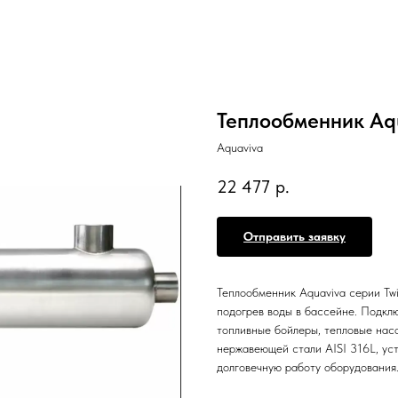
Теплообменник Aqu
Aquaviva
22 477
р.
Отправить заявку
Теплообменник Aquaviva серии Tw
подогрев воды в бассейне. Подклю
топливные бойлеры, тепловые насо
нержавеющей стали AISI 316L, ус
долговечную работу оборудования