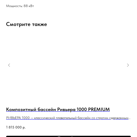
Мощность: 88 кВт
Смотрите также
Композитный бассейн Ривьера 1000 PREMIUM
Ко
во
РИВЬЕРА 1000 — классический плавательный бассейн со строгим сдержанным
Впе
стилем и максимальной полезной площадью.
пол
1 815 000
р.
10 м x 3,6 м x 1,5 м
9 м 