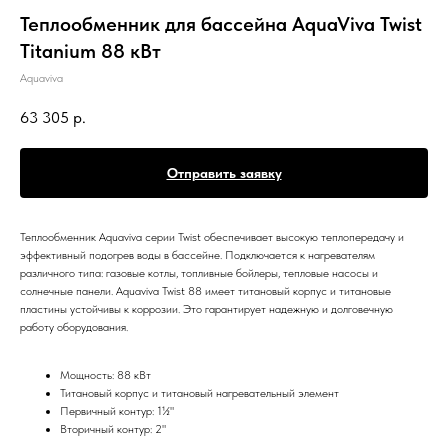
Теплообменник для бассейна AquaViva Twist
Titanium 88 кВт
Aquaviva
63 305
р.
Отправить заявку
Теплообменник Aquaviva серии Twist обеспечивает высокую теплопередачу и
эффективный подогрев воды в бассейне. Подключается к нагревателям
различного типа: газовые котлы, топливные бойлеры, тепловые насосы и
солнечные панели. Aquaviva Twist 88 имеет титановый корпус и титановые
пластины устойчивы к коррозии. Это гарантирует надежную и долговечную
работу оборудования.
Мощность: 88 кВт
Титановый корпус и титановый нагревательный элемент
Первичный контур: 1½"
Вторичный контур: 2"