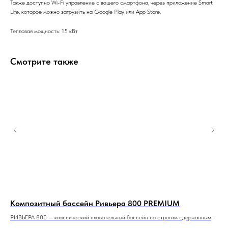
Также доступно Wi-Fi управление с вашего смартфона, через приложение Smart
Life, которое можно загрузить на Google Play или App Store.
Тепловая мощность: 15 кВт
Смотрите также
Композитный бассейн Ривьера 800 PREMIUM
Ко
тво
РИВЬЕРА 800 — классический плавательный бассейн со строгим сдержанным
ЭЛЕ
стилем и максимальной полезной площадью.
пол