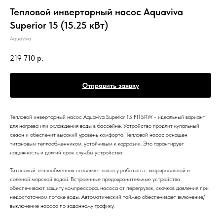
Тепловой инверторный насос Aquaviva
Superior 15 (15.25 кВт)
Aquaviva
219 710
р.
Отправить заявку
Тепловой инверторный насос Aquaviva Superior 15 FI15RW - идеальный вариант
для нагрева или охлаждения воды в бассейне. Устройство продлит купальный
сезон и обеспечит высокий уровень комфорта. Тепловой насос оснащен
титановым теплообменником, устойчивым к коррозии. Это гарантирует
надежность и долгий срок службы устройства.
Титановый теплообменник позволяет насосу работать с хлорированной и
соленой морской водой. Встроенные предохранительные устройства
обеспечивают защиту компрессора, насоса от перегрузок, скачков давления при
недостаточном потоке воды. Автоматический таймер обеспечивает включение/
выключение насоса по заданному графику.