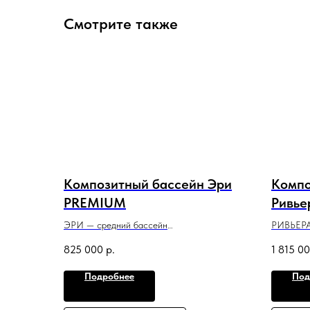
Смотрите также
Композитный бассейн Эри
Компо
PREMIUM
Ривье
ЭРИ — средний бассейн
РИВЬЕРА
с привлекательным классическим дизайном,
плавател
825 000
р.
1 815 0
который оптимально подойдет для
сдержанн
небольшого участка.
полезной
Подробнее
Под
6 м x 3 м x 1,5 м
10 м x 3,