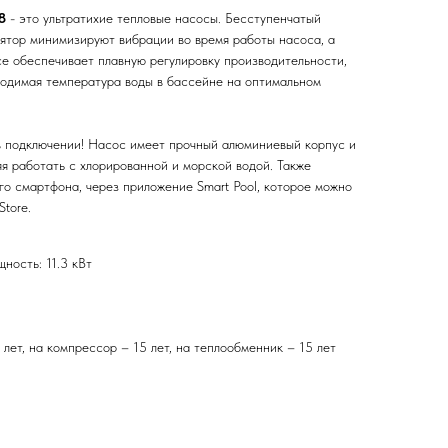
8
- это ультратихие тепловые насосы. Бесступенчатый
ятор минимизируют вибрации во время работы насоса, а
nce обеспечивает плавную регулировку производительности,
ходимая температура воды в бассейне на оптимальном
в подключении! Насос имеет прочный алюминиевый корпус и
я работать с хлорированной и морской водой. Также
го смартфона, через приложение Smart Pool, которое можно
Store.
ность: 11.3 кВт
7 лет, на компрессор – 15 лет, на теплообменник – 15 лет