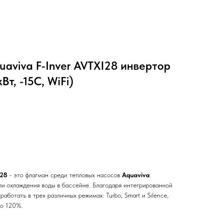
uaviva F-Inver AVTXI28 инвертор
Вт, -15С, WiFi)
I28
- это флагман среди тепловых насосов
Aquaviva
.
ли охлаждения воды в бассейне. Благодаря интегрированной
аботать в трех различных режимах: Turbo, Smart и Silence,
до 120%.