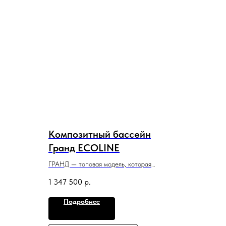
Композитный бассейн
Гранд ECOLINE
ГРАНД — топовая модель, которая
идеально
одинаково удачно подходит для ныряний
1 347 500
р.
с бортика и плаванья, вечеринок с гостями
и отдыха с детьми.
Подробнее
9 м x 3,6 м x 1,3−1,8 м