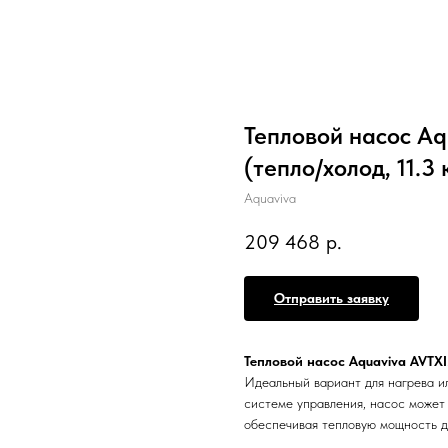
Тепловой насос Aq
(тепло/холод, 11.3 к
Aquaviva
209 468
р.
Отправить заявку
Тепловой насос Aquaviva AVTX
Идеальный вариант для нагрева и
системе управления, насос может р
обеспечивая тепловую мощность 