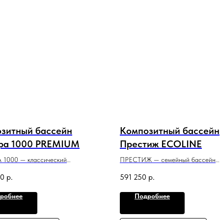
зитный бассейн
Композитный бассейн
ра 1000 PREMIUM
Престиж ECOLINE
 1000 — классический
ПРЕСТИЖ — семейный бассейн
ьный бассейн со строгим
с лаконичным дизайном, который 
00
р.
591 250
р.
ым стилем и максимальной
подойдет для небольшого участка
 площадью.
и помещения.
робнее
Подробнее
6 м x 1,5 м
5м x 2,8м x 1,5м