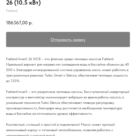
26 (10.5 кВт)
Fairland
186367,00
р.
Отправить заявку
Fairland InverX 26 IXCR – это флагман среди тепловых насосов Fairland.
Идеальный вариант для нагрева или охлаждения воды в бассейне объемом до 40
000 л. Благодаря интегрированной системе управления, насос может работать в
трех различных режимах: Turbo, Smart и Silence, обеспечивая тепловую мощность
до 120%.
Fairland InverX – это ультратихие тепловые насосы. Бесступенчатый инверторный
компрессор и вентилятор минимизируют вибрации во время работы насоса, а
уникальная технология Turbo Silence обеспечивает плавную регулировку
производительности, благодаря чему достигается необходимая температура
воды в бассейне на оптимальном уровне эффективности.
Компактный, стильный и простой в подключении! Насос имеет прочный
алюминиевый корпус и титановый теплообменник, позволяя работать с
хлорированной и морской водой.