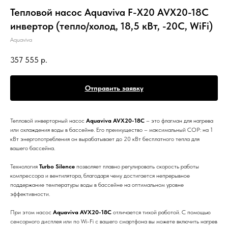
Тепловой насос Aquaviva F-X20 AVX20-18C
инвертор (тепло/холод, 18,5 кВт, -20С, WiFi)
Aquaviva
357 555
р.
Отправить заявку
Тепловой инверторный насос
Aquaviva AVX20-18C
– это флагман для нагрева
или охлаждения воды в бассейне. Его преимущество – максимальный COP: на 1
кВт энергопотребления он вырабатывает до 20 кВт бесплатного тепла для
вашего бассейна.
Технология
Turbo Silence
позволяет плавно регулировать скорость работы
компрессора и вентилятора, благодаря чему достигается непрерывное
поддержание температуры воды в бассейне на оптимальном уровне
эффективности.
При этом насос
Aquaviva AVX20-18C
отличается тихой работой. С помощью
сенсорного дисплея или по Wi-Fi с вашего смартфона вы можете включить нагрев