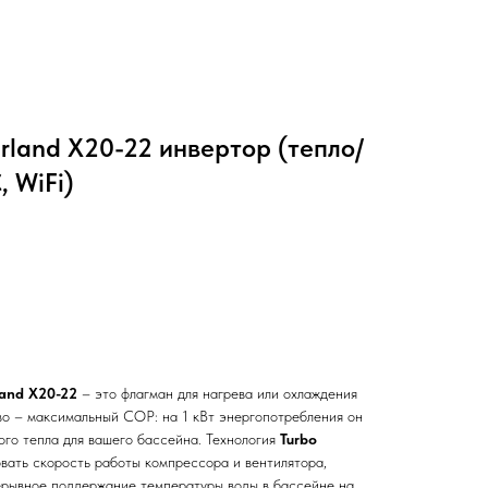
irland X20-22 инвертор (тепло/
, WiFi)
land X20-22
– это флагман для нагрева или охлаждения
во – максимальный COP: на 1 кВт энергопотребления он
ого тепла для вашего бассейна. Технология
Turbo
вать скорость работы компрессора и вентилятора,
ерывное поддержание температуры воды в бассейне на