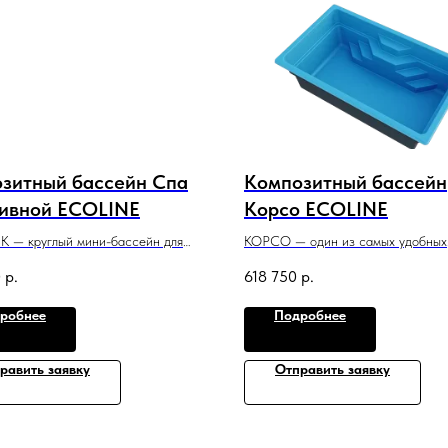
зитный бассейн Спа
Композитный бассейн
ивной ECOLINE
Корсо ECOLINE
 — круглый мини-бассейн для
КОРСО — один из самых удобных
ого участка или домашнего спа-
бассейнов для небольших дачных у
0
р.
618 750
р.
а.
банных и спа-комплексов.
 x 0,9 м
5 м x 3 м x 1,5 м
робнее
Подробнее
равить заявку
Отправить заявку