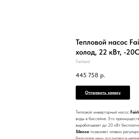
Тепловой насос Fa
холод, 22 кВт, -20С
Fairland
445 758
р.
Отправить заявку
Тепловой инверторный насос
Fair
воды в бассейне. Его преимущест
вырабатывает до 20 кВт бесплатн
Silence
позволяет плавно регулиро
благодаря чему достигается непр