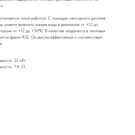
и.
отличается тихой работой. С помощью сенсорного дисплея
вы можете включить нагрев воды в диапазоне от +12 до
азоне от +12 до +30℃. В качестве хладагента в тепловых
ется фреон R32. Он высокоэффективный и соответствует
и.
ность: 22 кВт
ности: 7.4–21