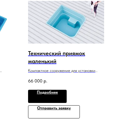
Технический приямок
маленький
Компактное сооружение для установки
частков,
оборудования. Помогает быстро и просто
66 000
р.
разместить коммуникации рядом
с бассейном.
Подробнее
1,29 м x1,2 м x 0,9 м
Отправить заявку