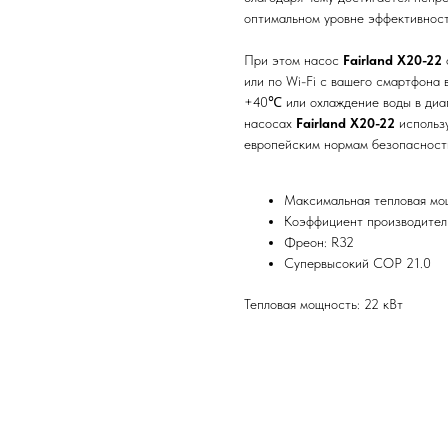
оптимальном уровне эффективност
При этом насос
Fairland X20-22
или по Wi-Fi с вашего смартфона 
+40℃ или охлаждение воды в диап
насосах
Fairland X20-22
использу
европейским нормам безопасност
Максимальная тепловая мощ
Коэффициент производитель
Фреон: R32
Супервысокий COP 21.0
Тепловая мощность: 22 кВт