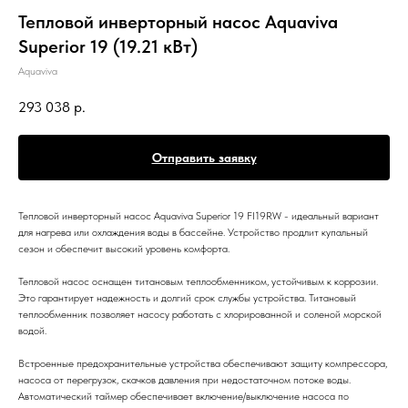
Тепловой инверторный насос Aquaviva
Superior 19 (19.21 кВт)
Aquaviva
293 038
р.
Отправить заявку
Тепловой инверторный насос Aquaviva Superior 19 FI19RW - идеальный вариант
для нагрева или охлаждения воды в бассейне. Устройство продлит купальный
сезон и обеспечит высокий уровень комфорта.
Тепловой насос оснащен титановым теплообменником, устойчивым к коррозии.
Это гарантирует надежность и долгий срок службы устройства. Титановый
теплообменник позволяет насосу работать с хлорированной и соленой морской
водой.
Встроенные предохранительные устройства обеспечивают защиту компрессора,
насоса от перегрузок, скачков давления при недостаточном потоке воды.
Автоматический таймер обеспечивает включение/выключение насоса по