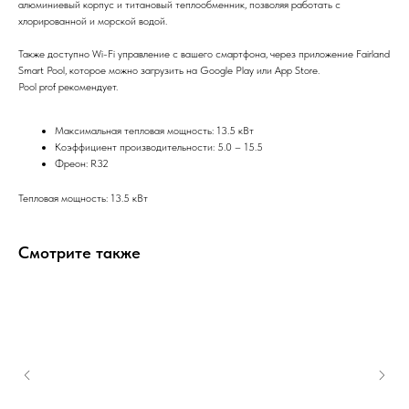
алюминиевый корпус и титановый теплообменник, позволяя работать с
хлорированной и морской водой.
Также доступно Wi-Fi управление с вашего смартфона, через приложение Fairland
Smart Pool, которое можно загрузить на Google Play или App Store.
Pool prof рекомендует.
Максимальная тепловая мощность: 13.5 кВт
Коэффициент производительности: 5.0 – 15.5
Фреон: R32
Тепловая мощность: 13.5 кВт
Смотрите также