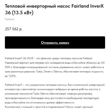
Тепловой инверторный насос Fairland InverX
36 (13.5 кВт)
Fairland
257 562
р.
Отправить заявку
Fairland InverX 36 IXCR – это флагман среди тепловых насосов Fairland.
Идеальный вариант для нагрева или охлаждения воды в бассейне объемом до 60
000 л. Благодаря интегрированной системе управления, насос может работать в
трех различных режимах: Turbo, Smart и Silence, обеспечивая тепловую мощность
до 120%.
Fairland InverX – это ультратихие тепловые насосы. Бесступенчатый инверторный
компрессор и вентилятор минимизируют вибрации во время работы насоса, а
уникальная технология Turbo Silence обеспечивает плавную регулировку
производительности, благодаря чему достигается необходимая температура
воды в бассейне на оптимальном уровне эффективности.
Компактный, стильный и простой в подключении! Насос имеет прочный