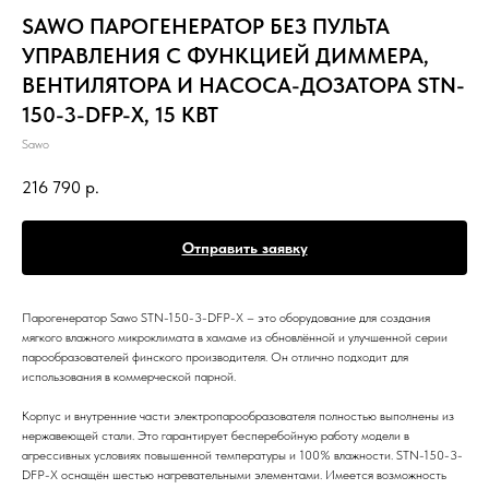
SAWO ПАРОГЕНЕРАТОР БЕЗ ПУЛЬТА
УПРАВЛЕНИЯ С ФУНКЦИЕЙ ДИММЕРА,
ВЕНТИЛЯТОРА И НАСОСА-ДОЗАТОРА STN-
150-3-DFP-X, 15 КВТ
Sawo
216 790
р.
Отправить заявку
Парогенератор Sawo STN-150-3-DFP-X – это оборудование для создания
мягкого влажного микроклимата в хамаме из обновлённой и улучшенной серии
парообразователей финского производителя. Он отлично подходит для
использования в коммерческой парной.
Корпус и внутренние части электропарообразователя полностью выполнены из
нержавеющей стали. Это гарантирует бесперебойную работу модели в
агрессивных условиях повышенной температуры и 100% влажности. STN-150-3-
DFP-X оснащён шестью нагревательными элементами. Имеется возможность