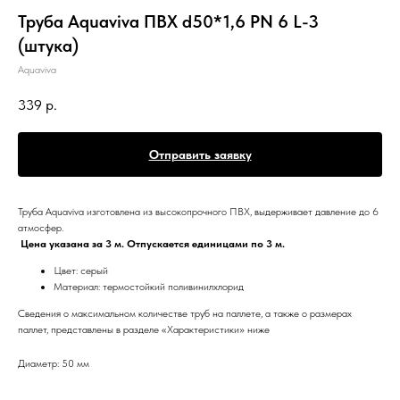
Труба Aquaviva ПВХ d50*1,6 PN 6 L-3
(штука)
Aquaviva
339
р.
Отправить заявку
Труба Aquaviva изготовлена из высокопрочного ПВХ, выдерживает давление до 6
атмосфер.
Цена указана за 3 м. Отпускается единицами по 3 м.
Цвет: серый
Материал: термостойкий поливинилхлорид
Сведения о максимальном количестве труб на паллете, а также о размерах
паллет, представлены в разделе «Характеристики» ниже
Диаметр: 50 мм