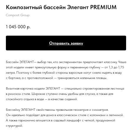
Композитный бассейн Элегант PREMIUM
Composit Group
1 045 000
р.
Отправить заявку
Бассейн ЭЛЕГАНТ— выбор тех, кто экспериментам предпочитает классику. Чаша
этой модели имеет прямоугольную форму и переменную глубину — от 1,3 до 1,75
метра. Поэтому с более глубокой стороны взрослые могут смело нырять в воду
с бортика, а с противоположной — тренироваться маленькие пловцы.
Визитная карточка модели ЭЛЕГАНТ — специально спроектированная лестница
в римском стиле. Широкие ступени очень удобны для спуска, а также для
спокойного отдыха в воде — в качестве сидений.
Бассейну ЭЛЕГАНТ свойственны правильная геометрия и симметрия.
Он идеально подойдет для дома в классическом стиле с колоннами и лепниной.
А также гармонично впишется в садовый ландшафт с четкой, продуманной
структурой.