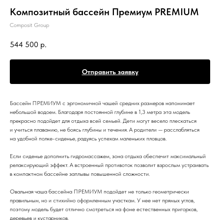
Композитный бассейн Премиум PREMIUM
Composit Group
544 500
р.
Отправить заявку
Бассейн ПРЕМИУМ с эргономичной чашей средних размеров напоминает
небольшой водоем. Благодаря постоянной глубине в 1,3 метра эта модель
прекрасно подойдет для отдыха всей семьей. Дети могут весело плескаться
и учиться плаванию, не боясь глубины и течения. А родители — расслабляться
на удобной полке-сиденье, радуясь успехам маленьких пловцов.
Если сиденье дополнить гидромассажем, зона отдыха обеспечит максимальный
релаксирующий эффект. А встроенный противоток позволит взрослым устраивать
в компактном бассейне заплывы повышенной сложности.
Овальная чаша бассейна ПРЕМИУМ подойдет не только геометрически
правильным, но и стихийно оформленным участкам. У нее нет прямых углов,
поэтому модель будет отлично смотреться на фоне естественных пригорков,
деревьев и кустарников.