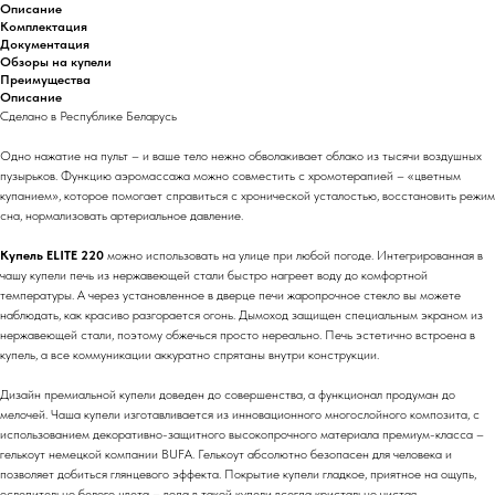
Описание
Комплектация
Документация
Обзоры на купели
Преимущества
Описание
Сделано в Республике Беларусь
Одно нажатие на пульт – и ваше тело нежно обволакивает облако из тысячи воздушных
пузырьков. Функцию аэромассажа можно совместить с хромотерапией – «цветным
купанием», которое помогает справиться с хронической усталостью, восстановить режим
сна, нормализовать артериальное давление.
Купель ELITE 220
можно использовать на улице при любой погоде. Интегрированная в
чашу купели печь из нержавеющей стали быстро нагреет воду до комфортной
температуры. А через установленное в дверце печи жаропрочное стекло вы можете
наблюдать, как красиво разгорается огонь. Дымоход защищен специальным экраном из
нержавеющей стали, поэтому обжечься просто нереально. Печь эстетично встроена в
купель, а все коммуникации аккуратно спрятаны внутри конструкции.
Дизайн премиальной купели доведен до совершенства, а функционал продуман до
мелочей. Чаша купели изготавливается из инновационного многослойного композита, с
использованием декоративно-защитного высокопрочного материала премиум-класса –
гелькоут немецкой компании BUFA. Гелькоут абсолютно безопасен для человека и
позволяет добиться глянцевого эффекта. Покрытие купели гладкое, приятное на ощупь,
ослепительно белого цвета – вода в такой купели всегда кристально чистая.