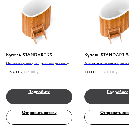
Купель STANDART 79
Купель STANDART 98
Овальная купель для одного — идеальна для
Компактная овальная купель — м
спа или домашней сауны.
места, максимум уюта.
106 400
р.
112 000
р.
133 000
р.
140 000
р.
Подробнее
Подробнее
Отправить заявку
Отправить заявку