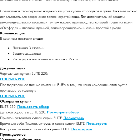
Специальная термокрышка надежно защитит купель от осадков и грязи. Также ее можно
использовать для сохранение тепла нагретой воды. Для дополнительной защиты
рекомендуем воспользоваться тентом нашего производства, который пошит из ткани
«Оксфорд» – плотной, прочной, водонепроницаемой и очень простой в уходе.
Комплектация
В комплект поставки входит
Лестница 3 ступени
Защита дымохода
Интегрированная печь мощностью 35 кВт
Документация
Чертежи для купели ELITE 220:
ОТКРЫТЬ PDF
Подтверждающее письмо компании BUFA о том, что наша компания использует в
производстве гелькоут:
ОТКРЫТЬ PDF
Обзоры на купели
ELITE 220.
Посмотреть обзор
Детская радость в ELITE 220.
Посмотреть обзор
Привоз и установка купели серии ELITE.
Посмотреть
Время для себя. Тишина, цитрусы и хвоя в купели ELITE.
Посмотреть
Как провести вечер с пользой в купели ELITE.
Посмотреть
Преимущества
10 причин выбрать нас: