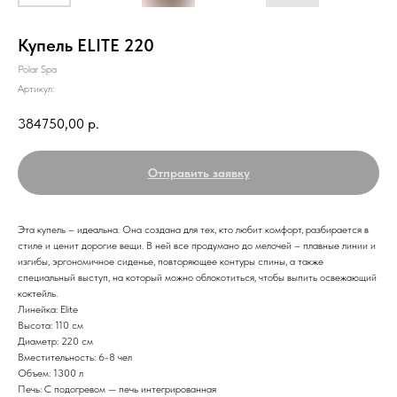
Купель ELITE 220
Polar Spa
Артикул:
384750,00
р.
Отправить заявку
Эта купель – идеальна. Она создана для тех, кто любит комфорт, разбирается в
стиле и ценит дорогие вещи. В ней все продумано до мелочей – плавные линии и
изгибы, эргономичное сиденье, повторяющее контуры спины, а также
специальный выступ, на который можно облокотиться, чтобы выпить освежающий
коктейль.
Линейка: Elite
Высота: 110 см
Диаметр: 220 см
Вместительность: 6-8 чел
Объем: 1300 л
Печь: С подогревом — печь интегрированная