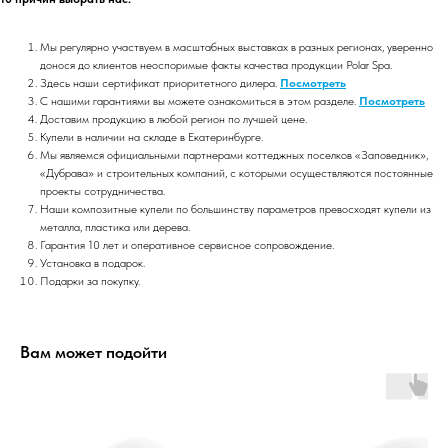
Мы регулярно участвуем в масштабных выставках в разных регионах, уверенно
донося до клиентов неоспоримые факты качества продукции Polar Spa.
Здесь наши сертификат приоритетного дилера.
Посмотреть
С нашими гарантиями вы можете ознакомиться в этом разделе.
Посмотреть
Доставим продукцию в любой регион по лучшей цене.
Купели в наличии на складе в Екатеринбурге.
⁠Мы являемся официальными партнерами коттеджных поселков «Заповедник»,
«Дубрава» и строительных компаний, с которыми осуществляются постоянные
проекты сотрудничества.
Наши композитные купели по большинству параметров превосходят купели из
металла, пластика или дерева.
Гарантия 10 лет и оперативное сервисное сопровождение.
Установка в подарок.
⁠Подарки за покупку.
Вам может подойти