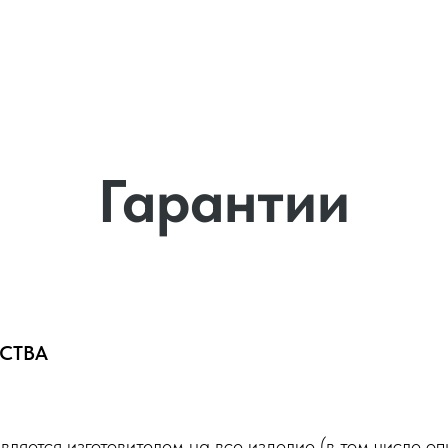
Купели и СПА
Оборудование
Услуги
О нас
Гарантии
СТВА
ляется изготовителем на все изделие (в том числе оп