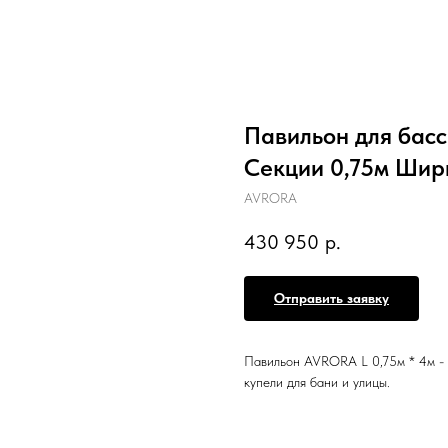
Павильон для бас
Секции 0,75м Шир
AVRORA
430 950
р.
Отправить заявку
Павильон AVRORA L 0,75м * 4м 
купели для бани и улицы.