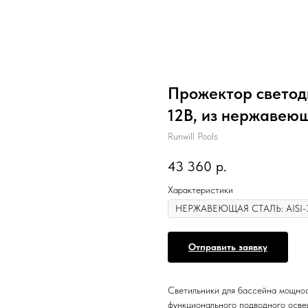
Прожектор светод
12В, из нержавеющ
Runwill Pools
43 360
р.
Характеристики
Отправить заявку
Светильники для бассейна мощнос
функционального подводного осве