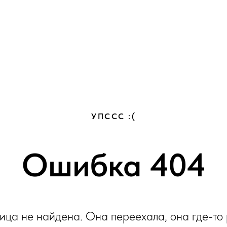
Купели и СПА
Оборудование
Услуги
О нас
УПССС :(
Ошибка 404
ица не найдена. Она переехала, она где-то 